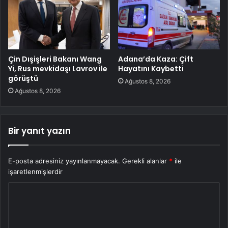
Çin Dışişleri Bakanı Wang
Adana’da Kaza: Çift
Yi, Rus mevkidaşı Lavrov ile
Hayatını Kaybetti
görüştü
Ağustos 8, 2026
Ağustos 8, 2026
Bir yanıt yazın
E-posta adresiniz yayınlanmayacak.
Gerekli alanlar
*
ile
işaretlenmişlerdir
Y
o
r