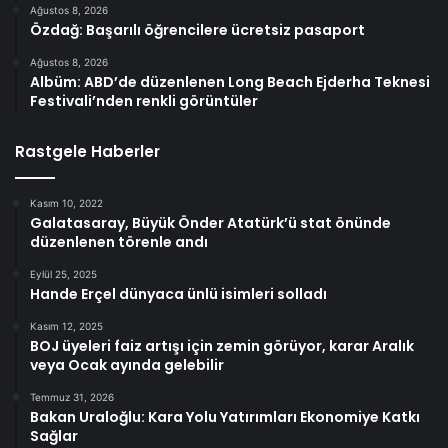
Ağustos 8, 2026
Özdağ: Başarılı öğrencilere ücretsiz pasaport
Ağustos 8, 2026
Albüm: ABD’de düzenlenen Long Beach Ejderha Teknesi
Festivali’nden renkli görüntüler
Rastgele Haberler
Kasım 10, 2022
Galatasaray, Büyük Önder Atatürk’ü stat önünde
düzenlenen törenle andı
Eylül 25, 2025
Hande Erçel dünyaca ünlü isimleri solladı
Kasım 12, 2025
BOJ üyeleri faiz artışı için zemin görüyor, karar Aralık
veya Ocak ayında gelebilir
Temmuz 31, 2026
Bakan Uraloğlu: Kara Yolu Yatırımları Ekonomiye Katkı
Sağlar