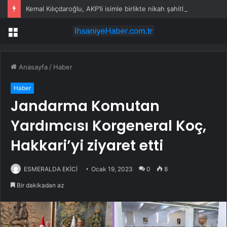
Kemal Kılıçdaroğlu, AKP’li isimle birlikte nikah şahitliği yaptı
Menü
Anasayfa
/
Haber
Haber
Jandarma Komutan
Yardımcısı Korgeneral Koç,
Hakkari’yi ziyaret etti
ESMERALDA EKİCİ
Ocak 19, 2023
0
8
Bir dakikadan az