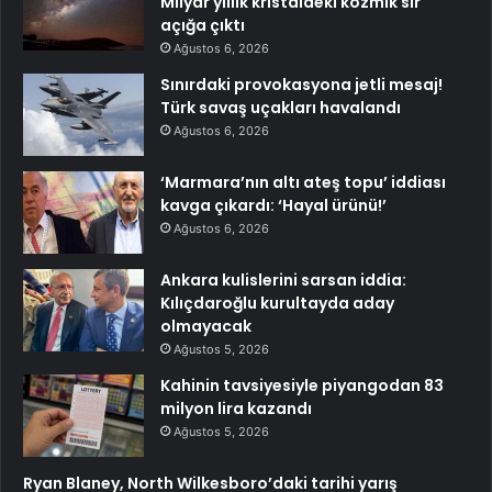
Milyar yıllık kristaldeki kozmik sır
açığa çıktı
Ağustos 6, 2026
Sınırdaki provokasyona jetli mesaj!
Türk savaş uçakları havalandı
Ağustos 6, 2026
‘Marmara’nın altı ateş topu’ iddiası
kavga çıkardı: ‘Hayal ürünü!’
Ağustos 6, 2026
Ankara kulislerini sarsan iddia:
Kılıçdaroğlu kurultayda aday
olmayacak
Ağustos 5, 2026
Kahinin tavsiyesiyle piyangodan 83
milyon lira kazandı
Ağustos 5, 2026
Ryan Blaney, North Wilkesboro’daki tarihi yarış