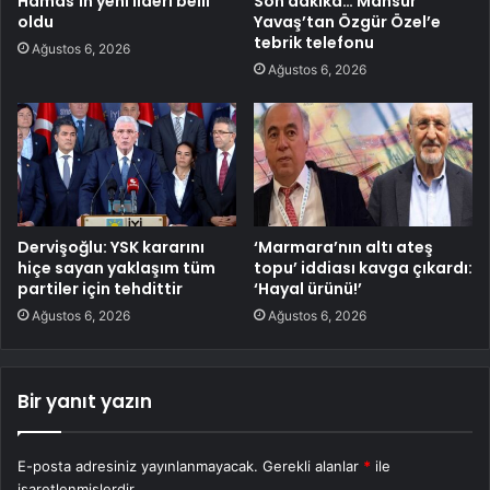
Hamas’ın yeni lideri belli
Son dakika… Mansur
oldu
Yavaş’tan Özgür Özel’e
tebrik telefonu
Ağustos 6, 2026
Ağustos 6, 2026
Dervişoğlu: YSK kararını
‘Marmara’nın altı ateş
hiçe sayan yaklaşım tüm
topu’ iddiası kavga çıkardı:
partiler için tehdittir
‘Hayal ürünü!’
Ağustos 6, 2026
Ağustos 6, 2026
Bir yanıt yazın
E-posta adresiniz yayınlanmayacak.
Gerekli alanlar
*
ile
işaretlenmişlerdir