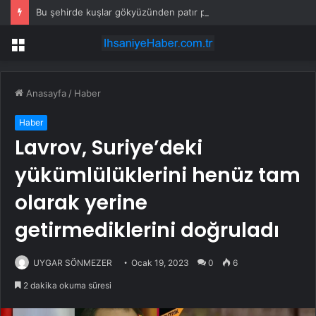
Bu şehirde kuşlar gökyüzünden patır patır düşüyor
Menü
Anasayfa
/
Haber
Haber
Lavrov, Suriye’deki
yükümlülüklerini henüz tam
olarak yerine
getirmediklerini doğruladı
UYGAR SÖNMEZER
Ocak 19, 2023
0
6
2 dakika okuma süresi