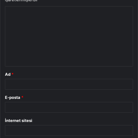
Y
o
r
u
m
*
Ad
*
E-posta
*
İnternet sitesi