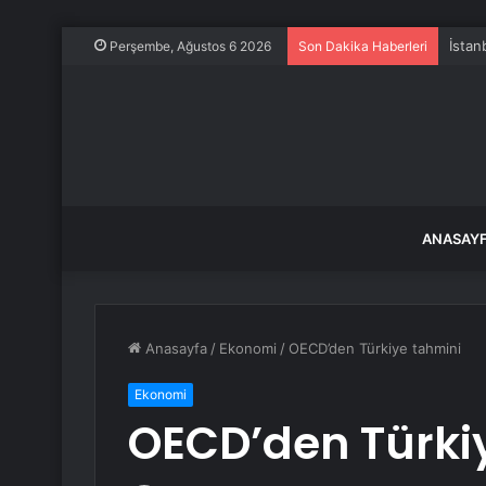
İstan
Perşembe, Ağustos 6 2026
Son Dakika Haberleri
ANASAY
Anasayfa
/
Ekonomi
/
OECD’den Türkiye tahmini
Ekonomi
OECD’den Türki