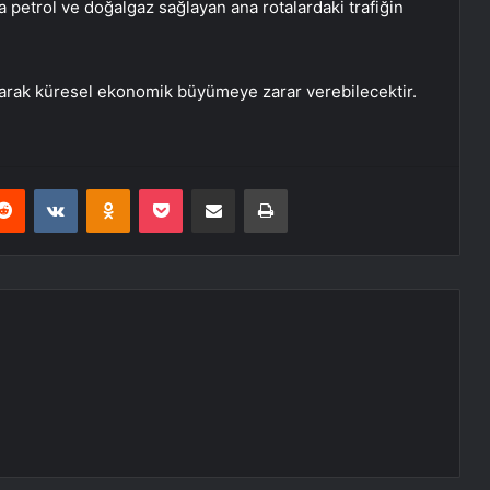
 petrol ve doğalgaz sağlayan ana rotalardaki trafiğin
rarak küresel ekonomik büyümeye zarar verebilecektir.
erest
Reddit
VKontakte
Odnoklassniki
Pocket
E-Posta ile paylaş
Yazdır