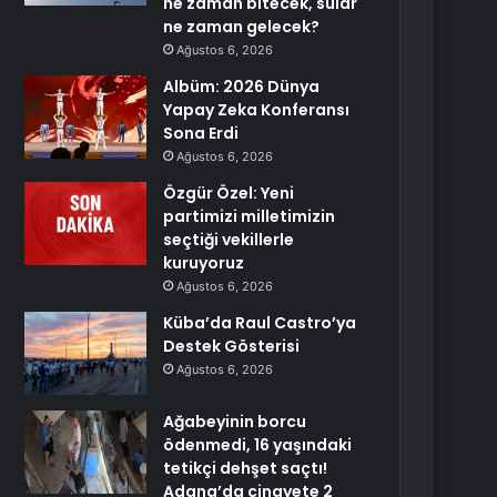
ne zaman bitecek, sular
ne zaman gelecek?
Ağustos 6, 2026
Albüm: 2026 Dünya
Yapay Zeka Konferansı
Sona Erdi
Ağustos 6, 2026
Özgür Özel: Yeni
partimizi milletimizin
seçtiği vekillerle
kuruyoruz
Ağustos 6, 2026
Küba’da Raul Castro’ya
Destek Gösterisi
Ağustos 6, 2026
Ağabeyinin borcu
ödenmedi, 16 yaşındaki
tetikçi dehşet saçtı!
Adana’da cinayete 2