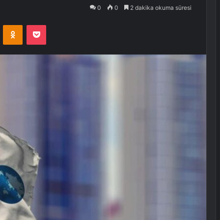
0
0
2 dakika okuma süresi
VKontakte
Odnoklassniki
Pocket