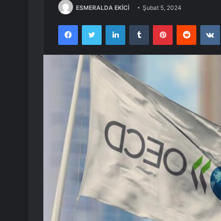
ESMERALDA EKİCİ
Şubat 5, 2024
Facebook
Twitter
LinkedIn
Tumblr
Pinterest
Reddit