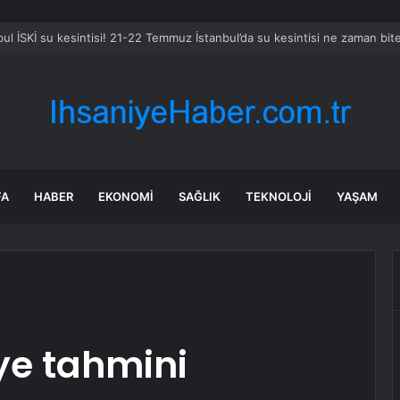
bul İSKİ su kesintisi! 21-22 Temmuz İstanbul’da su kesintisi ne zaman bi
FA
HABER
EKONOMI
SAĞLIK
TEKNOLOJI
YAŞAM
ye tahmini