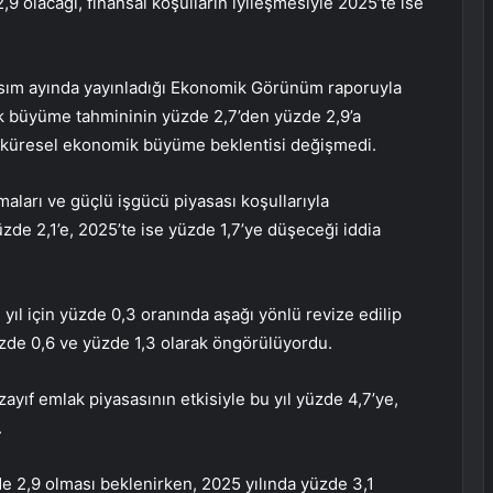
 olacağı, finansal koşulların iyileşmesiyle 2025’te ise
sım ayında yayınladığı Ekonomik Görünüm raporuyla
mik büyüme tahmininin yüzde 2,7’den yüzde 2,9’a
lı küresel ekonomik büyüme beklentisi değişmedi.
arı ve güçlü işgücü piyasası koşullarıyla
de 2,1’e, 2025’te ise yüzde 1,7’ye düşeceği iddia
l için yüzde 0,3 oranında aşağı yönlü revize edilip
yüzde 0,6 ve yüzde 1,3 olarak öngörülüyordu.
yıf emlak piyasasının etkisiyle bu yıl yüzde 4,7’ye,
.
 2,9 olması beklenirken, 2025 yılında yüzde 3,1