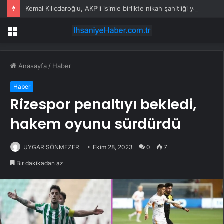
Kemal Kılıçdaroğlu, AKP’li isimle birlikte nikah şahitliği yaptı
Menü
Anasayfa
/
Haber
Haber
Rizespor penaltıyı bekledi,
hakem oyunu sürdürdü
UYGAR SÖNMEZER
Ekim 28, 2023
0
7
Bir dakikadan az