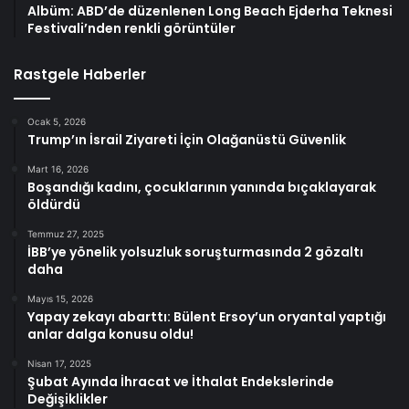
Albüm: ABD’de düzenlenen Long Beach Ejderha Teknesi
Festivali’nden renkli görüntüler
Rastgele Haberler
Ocak 5, 2026
Trump’ın İsrail Ziyareti İçin Olağanüstü Güvenlik
Mart 16, 2026
Boşandığı kadını, çocuklarının yanında bıçaklayarak
öldürdü
Temmuz 27, 2025
İBB’ye yönelik yolsuzluk soruşturmasında 2 gözaltı
daha
Mayıs 15, 2026
Yapay zekayı abarttı: Bülent Ersoy’un oryantal yaptığı
anlar dalga konusu oldu!
Nisan 17, 2025
Şubat Ayında İhracat ve İthalat Endekslerinde
Değişiklikler