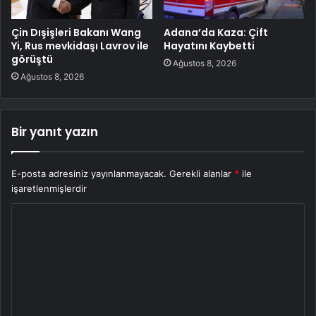
Çin Dışişleri Bakanı Wang
Adana’da Kaza: Çift
Yi, Rus mevkidaşı Lavrov ile
Hayatını Kaybetti
görüştü
Ağustos 8, 2026
Ağustos 8, 2026
Bir yanıt yazın
E-posta adresiniz yayınlanmayacak.
Gerekli alanlar
*
ile
işaretlenmişlerdir
Y
o
r
u
m