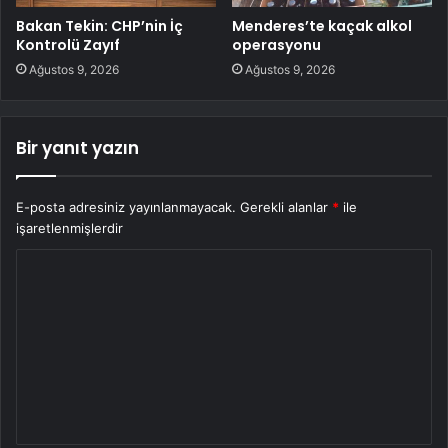
Bakan Tekin: CHP’nin İç
Menderes’te kaçak alkol
Kontrolü Zayıf
operasyonu
Ağustos 9, 2026
Ağustos 9, 2026
Bir yanıt yazın
E-posta adresiniz yayınlanmayacak.
Gerekli alanlar
*
ile
işaretlenmişlerdir
Y
o
r
u
m
*