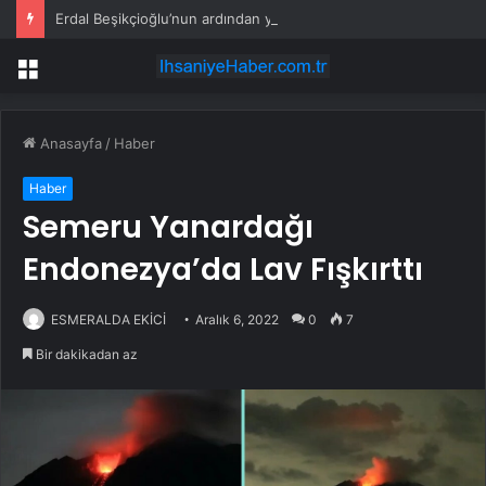
Erdal Beşikçioğlu’nun ardından yardımcısının da test sonucu pozitif çıktı
Menü
Anasayfa
/
Haber
Haber
Semeru Yanardağı
Endonezya’da Lav Fışkırttı
ESMERALDA EKİCİ
Aralık 6, 2022
0
7
Bir dakikadan az