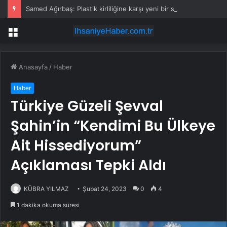
Samed Ağırbaş: Plastik kirliliğine karşı yeni bir seferberlik başlatıyoruz
Menü
Anasayfa
/
Haber
Haber
Türkiye Güzeli Şevval
Şahin’in “Kendimi Bu Ülkeye
Ait Hissediyorum”
Açıklaması Tepki Aldı
KÜBRA YILMAZ
Şubat 24, 2023
0
4
1 dakika okuma süresi