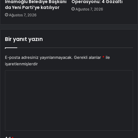
İmamoğlu Belediye Başkanı
Operasyonu: 4 Gözaltı
da Yeni Parti’ye katılıyor
Ağustos 7, 2026
Ağustos 7, 2026
Bir yanıt yazın
E-posta adresiniz yayınlanmayacak.
Gerekli alanlar
*
ile
işaretlenmişlerdir
Y
o
r
u
m
*