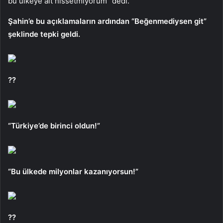
bu ülkeye ait hissetmiyorum” dedi.
Şahin’e bu açıklamaların ardından “Beğenmediysen git”
şeklinde tepki geldi.
??
“Türkiye’de birinci oldun!”
“Bu ülkede milyonlar kazanıyorsun!”
??