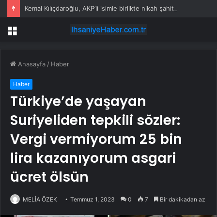
Kemal Kılıçdaroğlu, AKP’li isimle birlikte nikah şahitliği yaptı
Menü
Anasayfa
/
Haber
Haber
Türkiye’de yaşayan
Suriyeliden tepkili sözler:
Vergi vermiyorum 25 bin
lira kazanıyorum asgari
ücret ölsün
MELİA ÖZEK
Temmuz 1, 2023
0
7
Bir dakikadan az