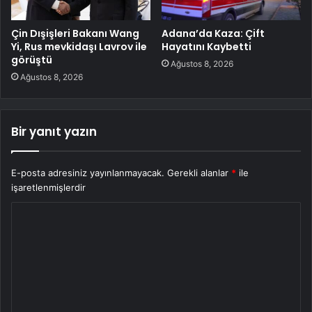
Çin Dışişleri Bakanı Wang
Adana’da Kaza: Çift
Yi, Rus mevkidaşı Lavrov ile
Hayatını Kaybetti
görüştü
Ağustos 8, 2026
Ağustos 8, 2026
Bir yanıt yazın
E-posta adresiniz yayınlanmayacak.
Gerekli alanlar
*
ile
işaretlenmişlerdir
Y
o
r
u
m