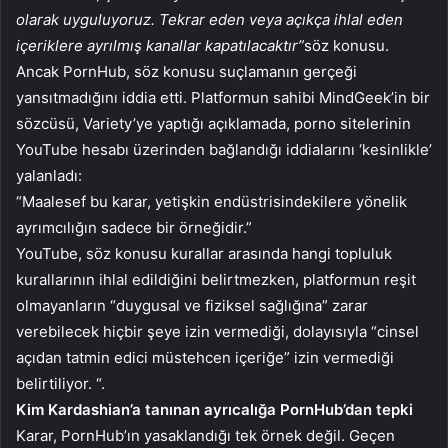
olarak uyguluyoruz. Tekrar eden veya açıkça ihlal eden
içeriklere ayrılmış kanallar kapatılacaktır”
söz konusu.
Ancak PornHub, söz konusu suçlamanın gerçeği
yansıtmadığını iddia etti. Platformun sahibi MindGeek’in bir
sözcüsü, Variety’ye yaptığı açıklamada, porno sitelerinin
YouTube hesabı üzerinden bağlandığı iddialarını ‘kesinlikle’
yalanladı:
“Maalesef bu karar, yetişkin endüstrisindekilere yönelik
ayrımcılığın sadece bir örneğidir.”
YouTube, söz konusu kurallar arasında hangi topluluk
kurallarının ihlal edildiğini belirtmezken, platformun reşit
olmayanların “duygusal ve fiziksel sağlığına” zarar
verebilecek hiçbir şeye izin vermediği, dolayısıyla “cinsel
açıdan tatmin edici müstehcen içeriğe” izin vermediği
belirtiliyor. “.
Kim Kardashian’a tanınan ayrıcalığa PornHub’dan tepki
Karar, PornHub’ın yasaklandığı tek örnek değil. Geçen