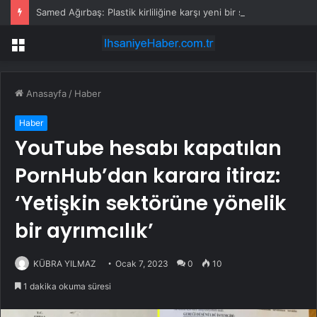
Samed Ağırbaş: Plastik kirliliğine karşı yeni bir seferberlik başlatıyoruz
Menü
Anasayfa
/
Haber
Haber
YouTube hesabı kapatılan
PornHub’dan karara itiraz:
‘Yetişkin sektörüne yönelik
bir ayrımcılık’
KÜBRA YILMAZ
Ocak 7, 2023
0
10
1 dakika okuma süresi