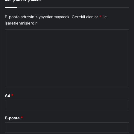
E-posta adresiniz yayınlanmayacak.
Gerekli alanlar
*
ile
işaretlenmişlerdir
Y
o
r
u
m
*
Ad
*
E-posta
*