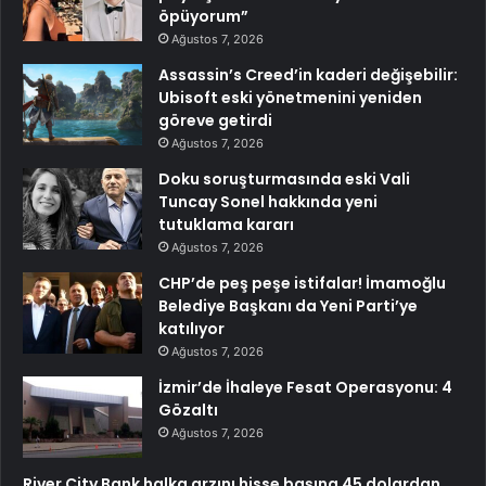
öpüyorum”
Ağustos 7, 2026
Assassin’s Creed’in kaderi değişebilir:
Ubisoft eski yönetmenini yeniden
göreve getirdi
Ağustos 7, 2026
Doku soruşturmasında eski Vali
Tuncay Sonel hakkında yeni
tutuklama kararı
Ağustos 7, 2026
CHP’de peş peşe istifalar! İmamoğlu
Belediye Başkanı da Yeni Parti’ye
katılıyor
Ağustos 7, 2026
İzmir’de İhaleye Fesat Operasyonu: 4
Gözaltı
Ağustos 7, 2026
River City Bank halka arzını hisse başına 45 dolardan